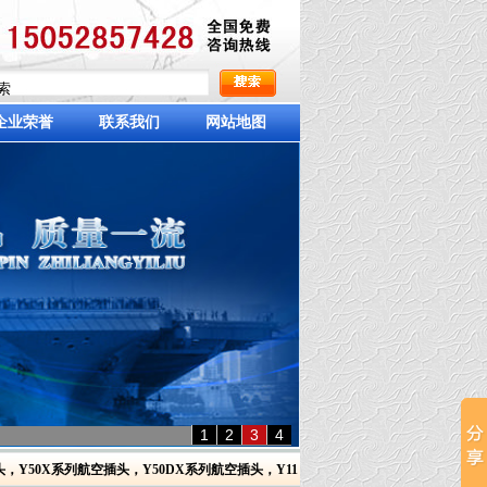
企业荣誉
联系我们
网站地图
1
2
3
4
头
，
Y50X系列航空插头
，
Y50DX系列航空插头
，
Y11