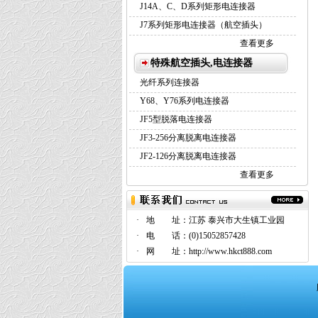
J14A、C、D系列矩形电连接器
J7系列矩形电连接器（航空插头）
查看更多
特殊航空插头,电连接器
光纤系列连接器
Y68、Y76系列电连接器
JF5型脱落电连接器
JF3-256分离脱离电连接器
JF2-126分离脱离电连接器
查看更多
·
地 址：
江苏 泰兴市大生镇工业园
·
电 话：
(0)15052857428
·
网 址：
http://www.hkct888.com