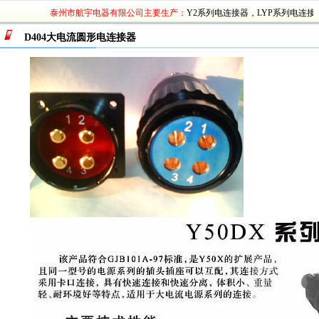
泰州市航宇电器有限公司主要生产：
Y2系列电连接器
，
LYP系列电连接器
，
Y4
插头
，
XC系列航空插头
，
CXCH系列航空插头
，
XCD系列航空插头
，
XCE系列航空插
D404大电流圆形电连接器