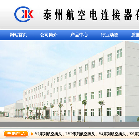
网站首页
公司简介
产品中心
行业动态
质
Y2系列航空插头
，
LYP系列航空插头
，
Y4系列航空插头
，
XS
dddddddddddd