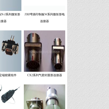
板N-J系列微矩形
J30J弯插印制板W系列微矩形电
连接器
连接器
固定端锁紧组件
CX2系列气密封圆形连接器