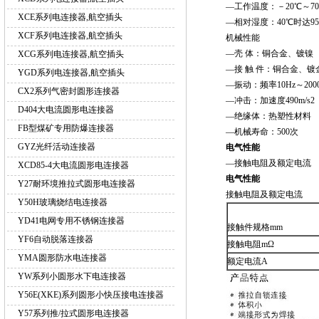
—工作温度：－20℃～7
XCE系列电连接器,航空插头
—相对湿度：40℃时达9
XCF系列电连接器,航空插头
机械性能
—壳 体：铜合金、镀镍
XCG系列电连接器,航空插头
—接 触 件：铜合金、镀
YGD系列电连接器,航空插头
—振动：频率10Hz～2000 
CX2系列气密封圆形连接器
—冲击：加速度490m/s2
D404大电流圆形电连接器
—绝缘体：热塑性材料
FB型煤矿专用防爆连接器
—机械寿命：500次
GYZ光纤活动连接器
电气性能
—接触电阻及额定电流
XCD85-4大电流圆形电连接器
电气性能
Y27耐环境推拉式圆形电连接器
接触电阻及额定电流
Y50H玻璃烧结电连接器
YD41电网专用不锈钢连接器
接触件规格mm
YF6自动脱落连接器
接触电阻mΩ
YMA圆形防水电连接器
额定电流A
YW系列小圆形水下电连接器
Y56E(XKE)系列圆形小快压接电连接器
Y57系列推/拉式圆形电连接器