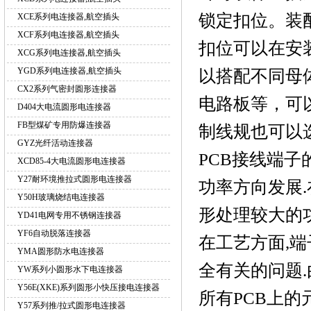
锁定扣位。装
XCE系列电连接器,航空插头
XCF系列电连接器,航空插头
扣位可以在安
XCG系列电连接器,航空插头
YGD系列电连接器,航空插头
以搭配不同母
CX2系列气密封圆形连接器
电路板等，可
D404大电流圆形电连接器
FB型煤矿专用防爆连接器
制线规也可以
GYZ光纤活动连接器
PCB接线端子
XCD85-4大电流圆形电连接器
Y27耐环境推拉式圆形电连接器
功率方向发展
Y50H玻璃烧结电连接器
形处理较大的
YD41电网专用不锈钢连接器
YF6自动脱落连接器
在工艺方面,
YMA圆形防水电连接器
全有关的问题.
YW系列小圆形水下电连接器
Y56E(XKE)系列圆形小快压接电连接器
所有PCB上
Y57系列推/拉式圆形电连接器