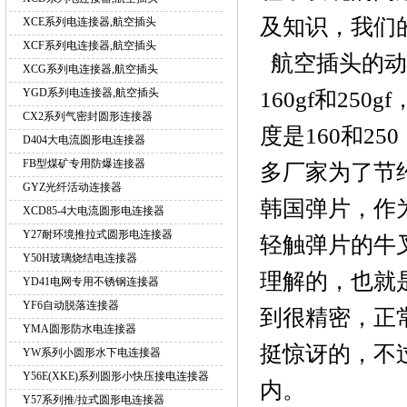
及知识，我们
XCE系列电连接器,航空插头
XCF系列电连接器,航空插头
航空插头的动
XCG系列电连接器,航空插头
YGD系列电连接器,航空插头
160gf和25
CX2系列气密封圆形连接器
度是160和2
D404大电流圆形电连接器
FB型煤矿专用防爆连接器
多厂家为了节
GYZ光纤活动连接器
韩国弹片，作
XCD85-4大电流圆形电连接器
Y27耐环境推拉式圆形电连接器
轻触弹片的牛
Y50H玻璃烧结电连接器
理解的，也就
YD41电网专用不锈钢连接器
YF6自动脱落连接器
到很精密，正常都
YMA圆形防水电连接器
挺惊讶的，不过
YW系列小圆形水下电连接器
Y56E(XKE)系列圆形小快压接电连接器
内。
Y57系列推/拉式圆形电连接器