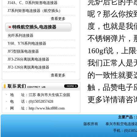
完炉后它的手感
J14A、C、D系列矩形电连接器
J7系列矩形电连接器（航空插头）
呢？那么你按
查看更多
度，也就是我
特殊航空插头,电连接器
光纤系列连接器
不锈钢弹片，
Y68、Y76系列电连接器
160gf说，上
JF5型脱落电连接器
JF3-256分离脱离电连接器
我们正常人是
JF2-126分离脱离电连接器
的一致性就要
查看更多
触，品赞电子
·
地 址：
江苏 泰兴市大生镇工业园
更多详情请咨
·
电 话：
(0)15052857428
·
网 址：
http://www.hkct888.com
主要产品：
版权所有 泰兴市航空电连接器
手机：(0)15052